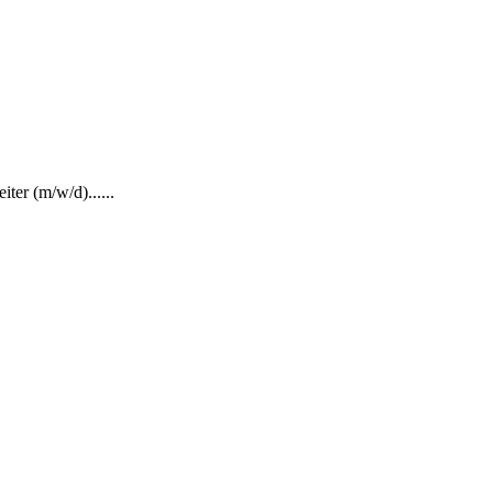
ter (m/w/d)......