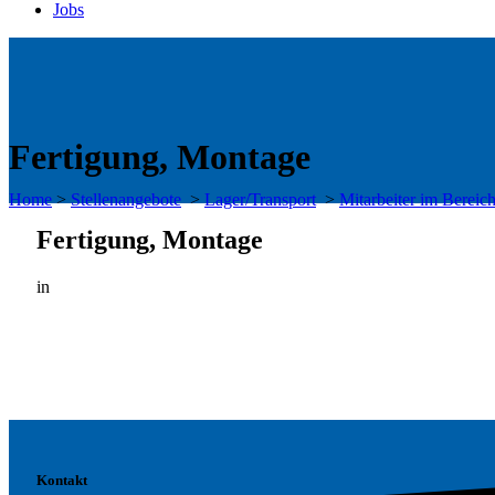
Jobs
Fertigung, Montage
Home
>
Stellenangebote
>
Lager/Transport
>
Mitarbeiter im Bereic
Fertigung, Montage
in
Kontakt