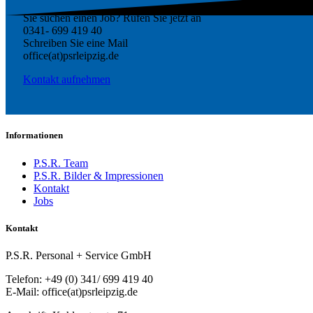
Sie suchen einen Job? Rufen Sie jetzt an
0341- 699 419 40
Schreiben Sie eine Mail
office(at)psrleipzig.de
Kontakt aufnehmen
Informationen
P.S.R. Team
P.S.R. Bilder & Impressionen
Kontakt
Jobs
Kontakt
P.S.R. Personal + Service GmbH
Telefon: +49 (0) 341/ 699 419 40
E-Mail: office(at)psrleipzig.de