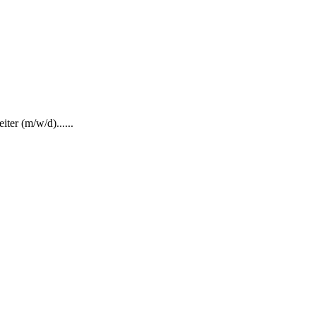
ter (m/w/d)......