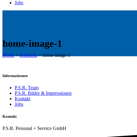
Jobs
home-image-1
Home
>
Jobsuche
>
home-image-1
Informationen
P.S.R. Team
P.S.R. Bilder & Impressionen
Kontakt
Jobs
Kontakt
P.S.R. Personal + Service GmbH