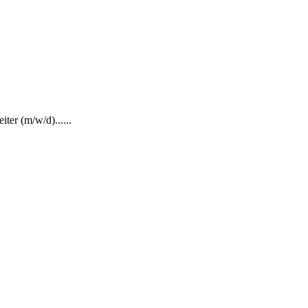
ter (m/w/d)......