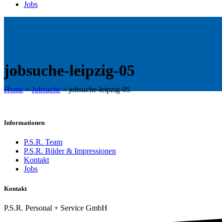
Jobs
jobsuche-leipzig-05
Home
>
Jobsuche
>
jobsuche-leipzig-05
Informationen
P.S.R. Team
P.S.R. Bilder & Impressionen
Kontakt
Jobs
Kontakt
P.S.R. Personal + Service GmbH