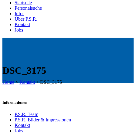
Startseite
Personalsuche
Infos
Über P.S.R.
Kontakt
Jobs
DSC_3175
Home
>
Kontakt
>
DSC_3175
Informationen
P.S.R. Team
P.S.R. Bilder & Impressionen
Kontakt
Jobs