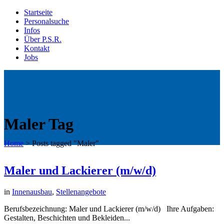
Startseite
Personalsuche
Infos
Über P.S.R.
Kontakt
Jobs
Maler Tag
Home
>
Posts tagged "Maler"
Maler und Lackierer (m/w/d)
in
Innenausbau
,
Stellenangebote
Berufsbezeichnung: Maler und Lackierer (m/w/d) Ihre Aufgaben:
Gestalten, Beschichten und Bekleiden...